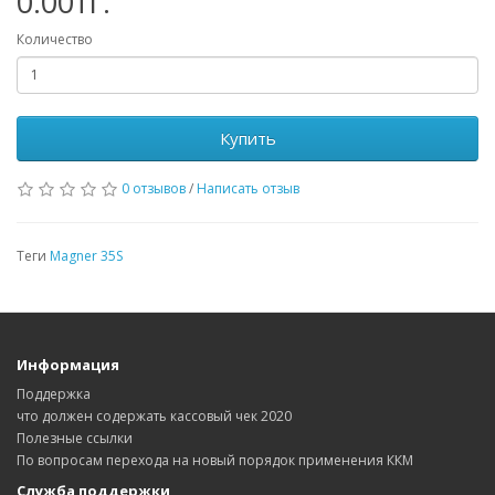
0.00тг.
Количество
Купить
0 отзывов
/
Написать отзыв
Теги
Magner 35S
Информация
Поддержка
что должен содержать кассовый чек 2020
Полезные ссылки
По вопросам перехода на новый порядок применения ККМ
Служба поддержки