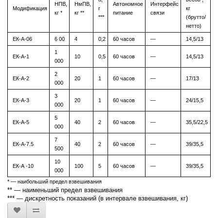
НПВ,
НмПВ,
Автономное
Интерфейс
Модификация
г
кг
кг *
кг **
питание
связи
***
(брутто/
нетто)
ЕК-А-06
6 00
4
0,2
60 часов
—
14,5/13
1
ЕК-А-1
10
0,5
60 часов
—
14,5/13
000
2
ЕК-А-2
20
1
60 часов
—
17/13
000
3
ЕК-А-3
20
1
60 часов
—
24/15,5
000
5
ЕК-А-5
40
2
60 часов
—
35,5/22,5
000
7
ЕК-А-7.5
40
2
60 часов
—
39/35,5
500
10
ЕК-А -10
100
5
60 часов
—
39/35,5
000
* — наибольший предел взвешивания
** — наименьший предел взвешивания
*** — дискретность показаний (в интервале взвешивания, кг)