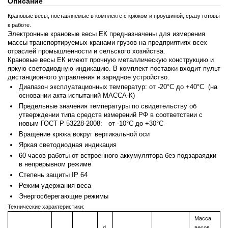
Описание
Крановые весы, поставляемые в комплекте с крюком и проушиной, сразу готовы
к работе.
Электронные крановые весы ЕК предназначены для измерения
массы транспортируемых кранами грузов на предприятиях всех
отраслей промышленности и сельского хозяйства.
Крановые весы ЕК имеют прочную металлическую конструкцию и
яркую светодиодную индикацию. В комплект поставки входит пульт
дистанционного управления и зарядное устройство.
Диапазон эксплуатационных температур: от -20°С до +40°С (на
основании акта испытаний МАССА-К)
Предельные значения температуры по свидетельству об
утверждении типа средств измерений РФ в соответствии с
новым ГОСТ P 53228-2008: от -10°С до +30°С
Вращение крюка вокруг вертикальной оси
Яркая светодиодная индикация
60 часов работы от встроенного аккумулятора без подзараядки
в непрерывном режиме
Степень защиты IP 64
Режим удержания веса
Энергосберегающие режимы
Технические характеристики:
Масса
d,
весов ,