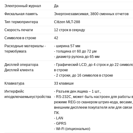
Электронный журнал
Да
Фискальная память
Энергонезависимая,
3800
сменных отчетов
Тип термопринтера
Citizen MLT-288
Скорость печати
12 строк в секунду
Символов в строке
42
Расходные материалы -
- ширина 57 мм
термобумага
- толщина от 60 до 72 µм
- диаметр рулона до 65 мм
Дисплей оператора
- Графический
LCD
, до 4 строк и до 22 символ
Дисплей клиента
в строке
- 2 строки, до 16 символов в строке
Клавиатура
33
клавиши
Интерфейс
- Разъем ден.ящика – 1 шт.,
и
подключаемые
устройства
- RS-232С, может быть настроен для работы 
режиме REG со сканером штрих-кода, весами,
внешним дисплеем покупателя или для связи 
ПК.
- LAN
- GPRS
- Wi-Fi (опционально)