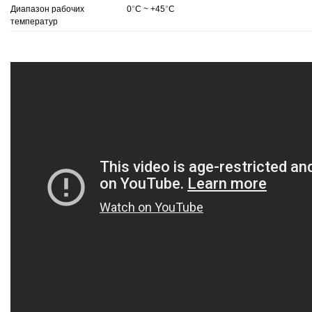
Диапазон рабочих
0
°
C ~ +45
°
C
температур