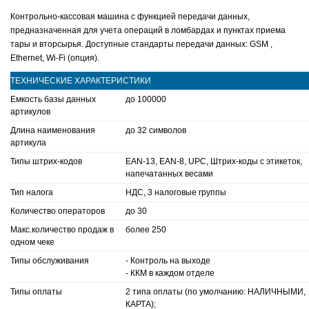
Контрольно-кассовая машина с функцией передачи данных,
предназначенная для учета операций в ломбардах и пунктах приема
тары и вторсырья. Доступные стандарты передачи данных: GSM ,
Ethernet, Wi-Fi (опция).
ТЕХНИЧЕСКИЕ ХАРАКТЕРИСТИКИ
Емкость базы данных
до 100000
артикулов
Длина наименования
до 32 символов
артикула
Типы штрих-кодов
EAN-13, EAN-8, UPC, Штрих-коды с этикеток,
напечатанных весами
Тип налога
НДС, 3 налоговые группы
Количество операторов
до 30
Макс.количество продаж в
более 250
одном чеке
Типы обслуживания
- Контроль на выходе
- ККМ в каждом отделе
Типы оплаты
2 типа оплаты (по умолчанию: НАЛИЧНЫМИ,
КАРТА);