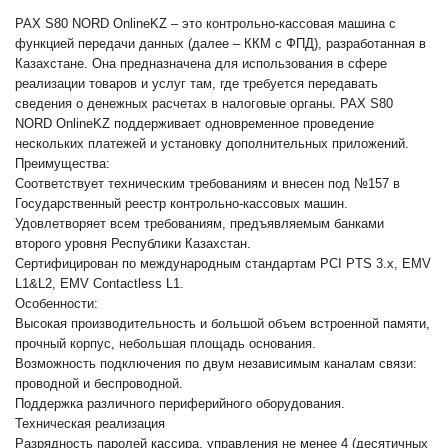
PAX S80 NORD OnlineKZ – это контрольно-кассо­вая машина с
функцией передачи данных (далее – ККМ с ФПД), разработанная в
Казахстане. Она пред­назначена для использования в сфере
реализации то­варов и услуг там, где требуется передавать
сведения о де­нежных расчетах в налоговые органы. PAX S80
NORD OnlineKZ поддерживает одновремен­ное проведение
нескольких платежей и установку дополни­тельных приложений.
Преимущества:
Соответствует техническим требованиям и вне­сен под №157 в
Государственный реестр контрольно-кассо­вых машин.
Удовлетворяет всем требованиям, предъяв­ляемым банками
второго уровня Республики Казах­стан.
Сертифицирован по международным стандартам PCI PTS 3.x, EMV
L1&L2, EMV Contactless L1.
Особенности:
Высокая производительность и большой объем встроенной памяти,
прочный корпус, небольшая площадь основа­ния.
Возможность подключения по двум независимым каналам связи:
проводной и бес­проводной.
Поддержка различного периферийного оборудования.
Техническая реализация
Разрядность паролей кассира, управ­ления не менее 4 (десятичных