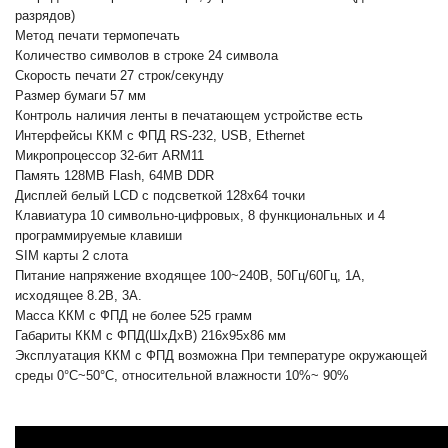
разрядов)
Метод печати термопечать
Количество символов в строке 24 символа
Скорость печати 27 строк/секунду
Размер бумаги 57 мм
Контроль наличия ленты в печа­тающем устройстве есть
Интерфейсы ККМ с ФПД RS-232, USB, Ethernet
Микропроцессор 32-бит ARM11
Память 128MB Flash, 64MB DDR
Дисплей белый LCD с подсветкой 128x64 точки
Клавиатура 10 символьно-цифровых, 8 функциональных и 4
программируемые клавиши
SIM карты 2 слота
Питание напряжение входящее 100~240В, 50Гц/60Гц, 1А,
исходящее 8.2В, 3A.
Масса ККМ с ФПД не более 525 грамм
Габариты ККМ с ФПД(ШхДхВ) 216х95х86 мм
Эксплуатация ККМ с ФПД возможна При температуре окружающей
среды 0°С~50°С, относительной влажности 10%~ 90%