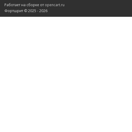
Работает на сборке от
opencart.ru
Фортшрит © 2025 - 2026