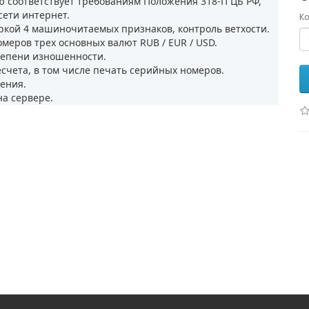
ю соответствует требованиям Положения 318-П ЦБ РФ,
сети интернет.
Ко
ркой 4 машиночитаемых признаков, контроль ветхости.
еров трех основных валют RUB / EUR / USD.
тепени изношенности.
счета, в том числе печать серийных номеров.
ения.
а сервере.