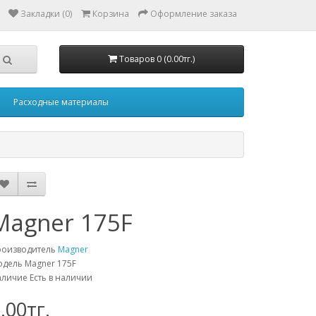
Закладки (0)
Корзина
Оформление заказа
Товаров 0 (0.00тг.)
Расходные материалы
Magner 175F
роизводитель
Magner
дель Magner 175F
личие Есть в наличии
.00тг.