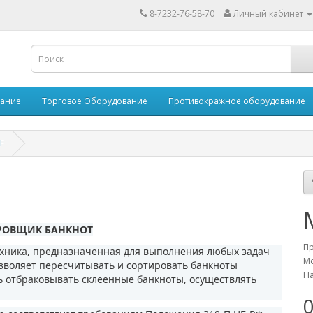
8-7232-76-58-70
Личный кабинет
вание
Торговое Оборудование
Противокражное оборудование
F
РОВЩИК БАНКНОТ
П
хника, предназначенная для выполнения любых задач
Мо
озволяет пересчитывать и сортировать банкноты
На
ь отбраковывать склеенные банкноты, осуществлять
0