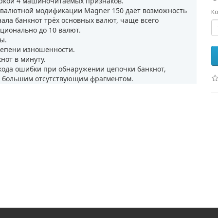
еркой 4 машиночитаемых признаков.
ивалютной модификации Magner 150 даёт возможность
Ко
ала банкнот трёх основных валют, чаще всего
пционально до 10 валют.
ы.
тепени изношенности.
нот в минуту.
 кода ошибки при обнаружении цепочки банкнот,
 с большим отсутствующим фрагментом.