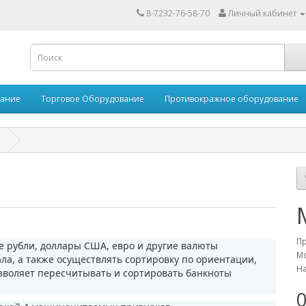
8-7232-76-58-70
Личный кабинет
вание
Торговое Оборудование
Противокражное оборудование
П
 рубли, доллары США, евро и другие валюты
Мо
а, а также осуществлять сортировку по ориентации,
На
озволяет пересчитывать и сортировать банкноты
0