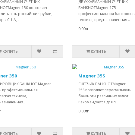
КАРМАННЫЙ СЧЕТЧИК
ДВУХКАРМАННЫЙ СЧЕТЧИК
НОТMagner 150 позволяет
БАНКНОТMagner 175 —
считывать российские рубли,
профессиональная банковска
ры США, ..
техника, предназначенная ..
.
0.00тг.
КУПИТЬ
КУПИТЬ
ner 350
Magner 35S
ИРОВЩИК БАНКНОТ Magner
СЧЕТЧИК БАНКНОТMagner
— профессиональная
35S позволяет пересчитывать
вская техника,
банкноты различных валют.
назначенная..
Рекомендуется для п..
.
0.00тг.
КУПИТЬ
КУПИТЬ