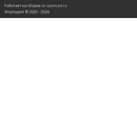
Работает на сборке от
opencart.ru
Фортшрит © 2025 - 2026