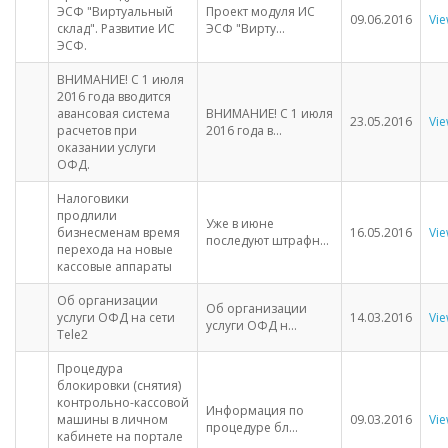
ЭСФ "Виртуальный
Проект модуля ИС
09.06.2016
Vi
склад". Развитие ИС
ЭСФ "Вирту...
ЭСФ.
ВНИМАНИЕ! С 1 июля
2016 года вводится
авансовая система
ВНИМАНИЕ! С 1 июля
23.05.2016
Vi
расчетов при
2016 года в...
оказании услуги
ОФД.
Налоговики
продлили
Уже в июне
бизнесменам время
16.05.2016
Vi
последуют штрафн...
перехода на новые
кассовые аппараты
Об организации
Об организации
услуги ОФД на сети
14.03.2016
Vi
услуги ОФД н...
Tele2
Процедура
блокировки (снятия)
контрольно-кассовой
Информация по
машины в личном
09.03.2016
Vi
процедуре бл...
кабинете на портале