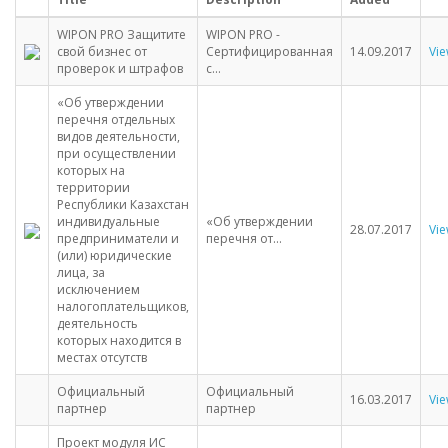
WIPON PRO Защитите
WIPON PRO -
свой бизнес от
Сертифицированная
14.09.2017
Vi
проверок и штрафов
с...
«Об утверждении
перечня отдельных
видов деятельности,
при осуществлении
которых на
территории
Республики Казахстан
индивидуальные
«Об утверждении
28.07.2017
Vi
предприниматели и
перечня от...
(или) юридические
лица, за
исключением
налогоплательщиков,
деятельность
которых находится в
местах отсутств
Официальный
Официальный
16.03.2017
Vi
партнер
партнер
Проект модуля ИС