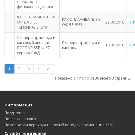
оператора
фискальных данных
КАК ОПЛАЧИВАТЬ ЗА
КАК ОПЛАЧИВАТЬ ЗА
ОФД ЧЕРЕЗ
22.02.2016
Vi
ОФД ЧЕРЕЗ...
ТЕРМИНАЛЫ QIWI
Сканер штрих кода и
кассовый аппарат
Сканер штрих кода и
18.02.2016
Vi
ПОРТ MP 55B Ф KZ
кассовы...
версия ОФД
1
2
3
>
>|
Показано с 1 по 10 из 30 (всего 3 страниц)
Информация
Поддержка
Полезные ссылки
По вопросам перехода на новый порядок применения ККМ
Служба поддержки