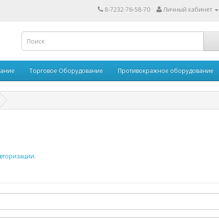
8-7232-76-58-70
Личный кабинет
вание
Торговое Оборудование
Противокражное оборудование
вторизации
.